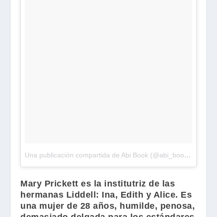
Una publicación compartida de Abi Book (@abi_book)
el
20 de
Mary Prickett
es la institutriz de las
hermanas
Liddell
:
Ina
,
Edith
y
Alice
. Es
una mujer de 28 años, humilde, penosa,