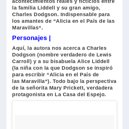
acontecimientos reales y ficticios entre
la familia
Liddell
y su gran amigo,
Charles Dodgson
. Indispensable para
los amantes de
“Alicia en el País de las
Maravillas“
.
Personajes |
Aquí, la autora nos acerca a
Charles
Dodgson
(nombre verdadero de
Lewis
Carroll
) y a su bisabuela
Alice Liddell
(la niña con la que
Dodgson
se inspiró
para escribir
“Alicia en el País de
las Maravilla“
). Todo bajo la perspectiva
de la señorita
Mary Prickett
, verdadera
protagonista en
La Casa del Espejo
.