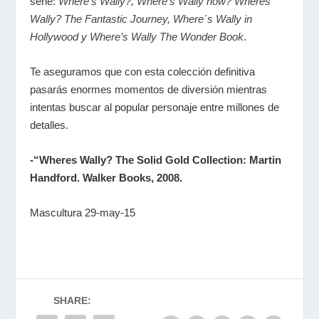
serie:
Where’s Wally?
,
Where’s Wally now?
Wheres’
Wally? The Fantastic Journey
,
Where´s Wally in
Hollywood
y
Where’s Wally The Wonder Book
.
Te aseguramos que con esta colección definitiva
pasarás enormes momentos de diversión mientras
intentas buscar al popular personaje entre millones de
detalles.
-“Wheres Wally? The Solid Gold Collection: Martin
Handford. Walker Books, 2008.
Mascultura 29-may-15
SHARE: