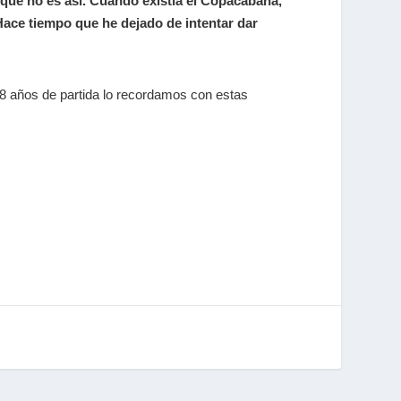
que no es así. Cuando existía el Copacabana,
 Hace tiempo que he dejado de intentar dar
8 años de partida lo recordamos con estas