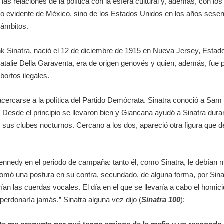
 las relaciones de la política con la esfera cultural y, además, con l
o evidente de México, sino de los Estados Unidos en los años sesen
 ámbitos.
k Sinatra
, nació el 12 de diciembre de 1915 en Nueva Jersey, Estado
Natalie Della Garaventa, era de origen genovés y quien, además, fue 
bortos ilegales.
acercarse a la política del Partido Demócrata. Sinatra conoció a Sa
n. Desde el principio se llevaron bien y Giancana ayudó a Sinatra du
n sus clubes nocturnos. Cercano a los dos, apareció otra figura que d
 Kennedy en el periodo de campaña: tanto él, como Sinatra, le debía
y tomó una postura en su contra, secundado, de alguna forma, por Sina
ían las cuerdas vocales. El día en el que se llevaría a cabo el homicid
perdonaría jamás.” Sinatra alguna vez dijo (
Sinatra 100
):