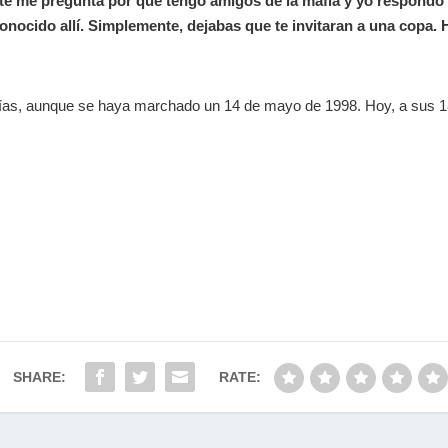
e me pregunta por qué tengo amigos de la mafia y yo respondo 
conocido allí. Simplemente, dejabas que te invitaran a una copa.
 días, aunque se haya marchado un 14 de mayo de 1998. Hoy, a sus 1
SHARE:
RATE: