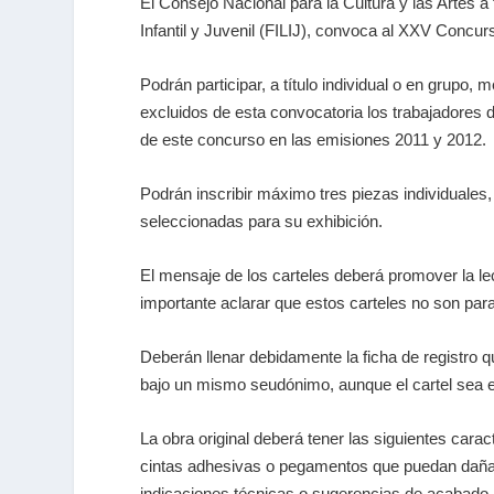
El Consejo Nacional para la Cultura y las Artes a 
Infantil y Juvenil (FILIJ), convoca al XXV Concur
Podrán participar, a título individual o en grupo
excluidos de esta convocatoria los trabajadores 
de este concurso en las emisiones 2011 y 2012.
Podrán inscribir máximo tres piezas individuales
seleccionadas para su exhibición.
El mensaje de los carteles deberá promover la lec
importante aclarar que estos carteles no son para
Deberán llenar debidamente la ficha de registro qu
bajo un mismo seudónimo, aunque el cartel sea e
La obra original deberá tener las siguientes cara
cintas adhesivas o pegamentos que puedan dañar 
indicaciones técnicas o sugerencias de acabado.