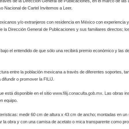
través de la Dirección General de Publicaciones, en el marco de las a
so Nacional de Cartel Invitemos a Leer.
, mexicanos y/o extranjeros con residencia en México con experiencia
de la Dirección General de Publicaciones y sus familiares directos; 
, bajo el entendido de que sólo una recibirá premio económico y las
tura entre la población mexicana a través de diferentes soportes, ta
 difundir o promover la FILIJ.
e está disponible en el sitio
www.filij.conaculta.gob.mx
. Las obras in
n equipo.
cterísticas: medir 60 cm de altura x 43 cm de ancho; montadas en un 
la obra y con una camisa de acetato o mica transparente como protec