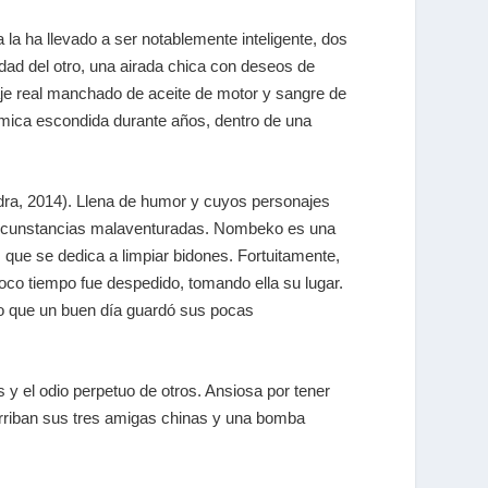
 la ha llevado a ser notablemente inteligente, dos
ad del otro, una airada chica con deseos de
aje real manchado de aceite de motor y sangre de
ómica escondida durante años, dentro de una
dra, 2014). Llena de humor y cuyos personajes
 circunstancias malaventuradas. Nombeko es una
 que se dedica a limpiar bidones. Fortuitamente,
oco tiempo fue despedido, tomando ella su lugar.
 lo que un buen día guardó sus pocas
 y el odio perpetuo de otros. Ansiosa por tener
a arriban sus tres amigas chinas y una bomba