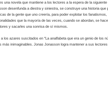
es una novela que mantiene a los lectores a la espera de la siguiente
son desenfunda a diestra y siniestra, se construye una historia que p
cas de la gente que uno creería, para poder explotar los fanatismos,
rsonalidades que la mayoría de las veces, cuando se abordan, se hac
lectores y sacarles una sonrisa de sí mismos.
e a los azares suscitados en “La analfabeta que era un genio de los 
es más inimaginables. Jonas Jonasson logra mantener a sus lectores a