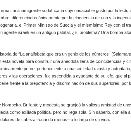
rreal: una inmigrante sudafricana cuyo insaciable gusto por la lectura
re, diferenciados únicamente por la elocuencia de uno y la ingenuid
genaria, el Primer Ministro de Suecia y el mismísimo Rey con el tr
un agente israelí en un antiguo patatal. ¿El problema? Una bomba at
istoria de “
La analfabeta que era un genio de los números
” (Salaman
n esta novela para construir una anécdota llena de coincidencias y
ómicamente pobre, perteneciente a una sociedad racista y autoritaria,
eros y las operaciones, fue ascendida a ayudante de su jefe, que al p
erle frente a la prepotencia y discriminación de sus superiores, por
de Nombeko. Brillante y modesta se granjeó la valiosa amistad de unos
uecia como exiliada política, pero no llega sola. Sin saberlo, con ell
 dolores de cabeza –cuando menos– a lo largo de su vida.