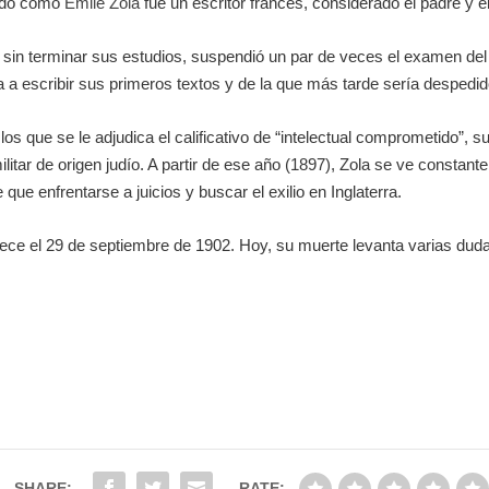
cido como
Émile Zola
fue un escritor francés, considerado el padre y 
, sin terminar sus estudios, suspendió un par de veces el examen del b
a a escribir sus primeros textos y de la que más tarde sería despedid
s que se le adjudica el calificativo de “intelectual comprometido”, s
ilitar de origen judío. A partir de ese año (1897), Zola se ve constan
que enfrentarse a juicios y buscar el exilio en Inglaterra.
allece el 29 de septiembre de 1902. Hoy, su muerte levanta varias du
SHARE:
RATE: