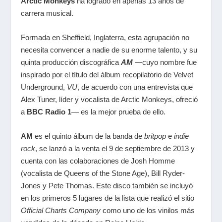
Arctic Monkeys
ha logrado en apenas 13 años de
carrera musical.
Formada en Sheffield, Inglaterra, esta agrupación no
necesita convencer a nadie de su enorme talento, y su
quinta producción discográfica
AM
—cuyo nombre fue
inspirado por el título del álbum recopilatorio de Velvet
Underground,
VU
, de acuerdo con una entrevista que
Alex Tuner, líder y vocalista de Arctic Monkeys, ofreció
a
BBC Radio 1
— es la mejor prueba de ello.
AM
es el quinto álbum de la banda de
britpop
e
indie
rock
, se lanzó a la venta el 9 de septiembre de 2013 y
cuenta con las colaboraciones de Josh Homme
(vocalista de Queens of the Stone Age), Bill Ryder-
Jones y Pete Thomas. Este disco también se incluyó
en los primeros 5 lugares de la lista que realizó el sitio
Official Charts Company
como uno de los vinilos más