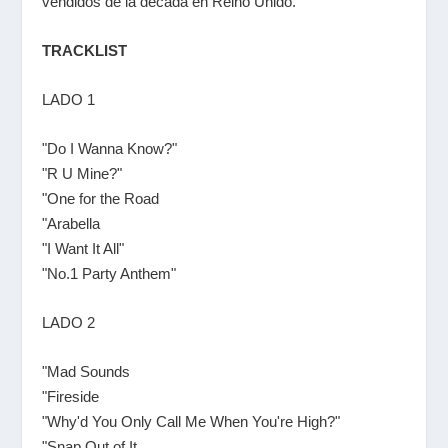
vendidos de la década en Reino Unido.
TRACKLIST
LADO 1
"Do I Wanna Know?"
"R U Mine?"
"One for the Road
"Arabella
"I Want It All"
"No.1 Party Anthem"
LADO 2
"Mad Sounds
"Fireside
"Why'd You Only Call Me When You're High?"
"Snap Out of It