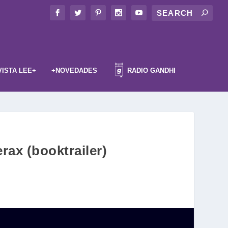
VISTA LEE+
+NOVEDADES
RADIO GANDHI
ax (booktrailer)