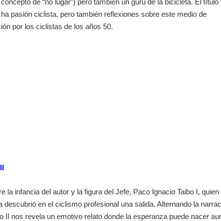
ncepto de “no lugar”) pero también un gurú de la bicicleta. El título
cha pasión ciclista, pero también reflexiones sobre este medio de
ión por los ciclistas de los años 50.
II
la infancia del autor y la figura del Jefe, Paco Ignacio Taibo I, quien
 descubrió en el ciclismo profesional una salida. Alternando la narra
bo II nos revela un emotivo relato donde la esperanza puede nacer au