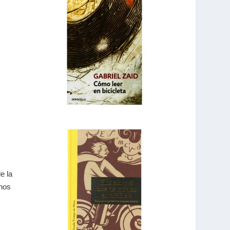
e la
 nos