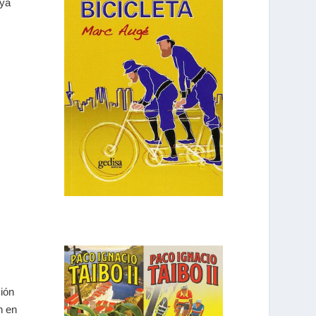
 ya
ción
n en