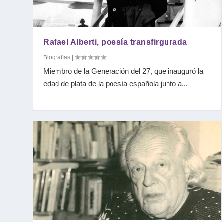
Rafael Alberti, poesía transfirgurada
Biografías
|
Miembro de la Generación del 27, que inauguró la
edad de plata de la poesía española junto a...
Transfiguración poética de Rafael Al
Rafael Alberti, su transfiguración p
El compromiso de Rafael Alberti
Biografías
Biografías
Biografías
|
|
|