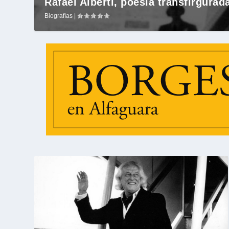
Rafael Alberti, poesía transfirgurad
Biografías
|