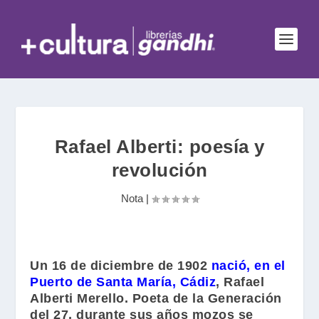
Rafael Alberti: poesía y
revolución
Nota
|
Un 16 de diciembre de 1902
nació, en el
Puerto de Santa María, Cádiz
,
Rafael
Alberti Merello
. Poeta de la Generación
del 27, durante sus años mozos se