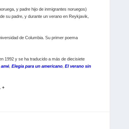
oruega, y padre hijo de inmigrantes noruegos)
o de su padre, y durante un verano en Reykjavik,
a Universidad de Columbia. Su primer poema
z en 1992 y se ha traducido a más de diecisiete
 amé
,
Elegía para un americano
,
El verano sin
e.
+