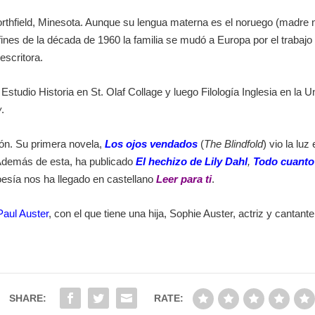
rthfield, Minesota. Aunque su lengua materna es el noruego (madre n
fines de la década de 1960 la familia se mudó a Europa por el trabaj
escritora.
 Estudio Historia en St. Olaf Collage y luego Filología Inglesia en l
w
.
ión. Su primera novela,
Los ojos vendados
(
The Blindfold
) vio la lu
 Además de esta, ha publicado
El hechizo de Lily Dahl
,
Todo cuanto
oesía nos ha llegado en castellano
Leer para ti
.
Paul Auster
, con el que tiene una hija, Sophie Auster, actriz y cantant
SHARE:
RATE: