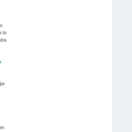
ro
s lo
stra
o
jor
 en