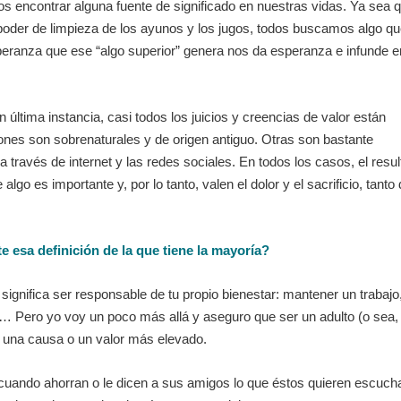
 encontrar alguna fuente de significado en nuestras vidas. Ya sea 
l poder de limpieza de los ayunos y los jugos, todos buscamos algo q
peranza que ese “algo superior” genera nos da esperanza e infunde e
 última instancia, casi todos los juicios y creencias de valor están
iones son sobrenaturales y de origen antiguo. Otras son bastante
través de internet y las redes sociales. En todos los casos, el resu
lgo es importante y, por lo tanto, valen el dolor y el sacrificio, tanto
e esa definición de la que tiene la mayoría?
ignifica ser responsable de tu propio bienestar: mantener un trabajo
pa… Pero yo voy un poco más allá y aseguro que ser un adulto (o sea,
r una causa o un valor más elevado.
 cuando ahorran o le dicen a sus amigos lo que éstos quieren escucha