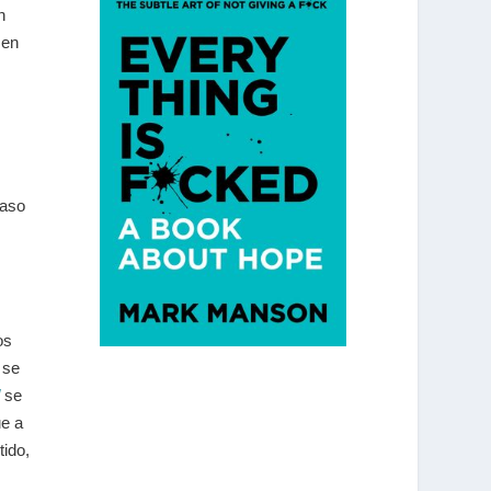
n
 en
caso
os
se
se
ue a
tido,