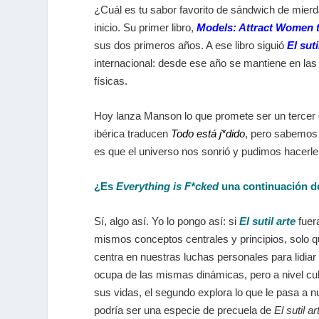
¿Cuál es tu sabor favorito de sándwich de mierd
inicio. Su primer libro,
Models: Attract Women 
sus dos primeros años. A ese libro siguió
El sut
internacional: desde ese año se mantiene en las 
físicas.
Hoy lanza Manson lo que promete ser un tercer éx
ibérica traducen
Todo está j*dido
, pero sabemos 
es que el universo nos sonrió y pudimos hacerle
¿Es
Everything is F*cked
una continuación 
Sí, algo así. Yo lo pongo así: si
El sutil arte
fuer
mismos conceptos centrales y principios, solo 
centra en nuestras luchas personales para lidiar
ocupa de las mismas dinámicas, pero a nivel cultu
sus vidas, el segundo explora lo que le pasa a 
podría ser una especie de precuela de
El sutil ar