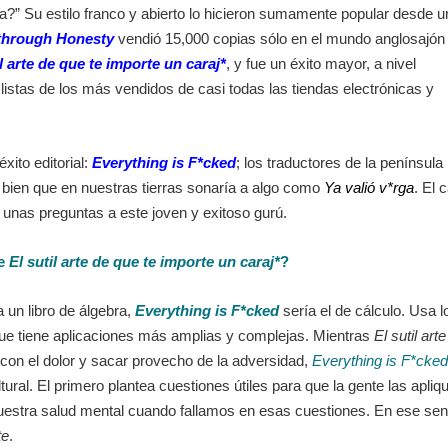
a?” Su estilo franco y abierto lo hicieron sumamente popular desde u
through Honesty
vendió 15,000 copias sólo en el mundo anglosajón
il arte de que te importe un caraj*
, y fue un éxito mayor, a nivel
listas de los más vendidos de casi todas las tiendas electrónicas y
ito editorial:
Everything is F*cked
; los traductores de la península
bien que en nuestras tierras sonaría a algo como
Ya valió v*rga
. El 
 unas preguntas a este joven y exitoso gurú.
de
El sutil arte de que te importe un caraj*
?
a un libro de álgebra,
Everything is F*cked
sería el de cálculo. Usa l
que tiene aplicaciones más amplias y complejas. Mientras
El sutil arte
 con el dolor y sacar provecho de la adversidad,
Everything is F*cked
ral. El primero plantea cuestiones útiles para que la gente las apliq
nuestra salud mental cuando fallamos en esas cuestiones. En ese sen
te
.