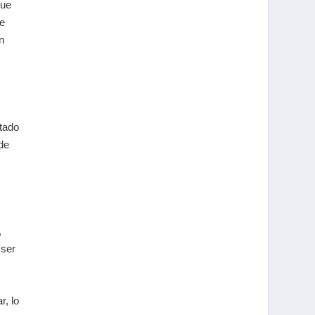
que
ue
n
ltado
 de
,
 ser
r, lo