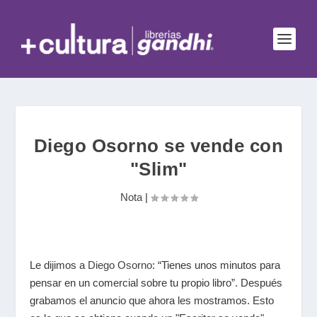
Diego Osorno se vende con
"Slim"
Nota
|
Le dijimos a
Diego Osorno
: “Tienes unos minutos para
pensar en un comercial sobre tu propio libro”. Después
grabamos el anuncio que ahora les mostramos. Esto