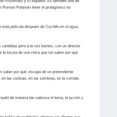
 de Rosemary
y
El inquilino
. Es también una de
s de Roman Polanski tener el protagónico no
mó esta película después de
Cuchillo en el agua
,
ndidas pero a la vez fuertes, con un director
de la locura de una chica que sin saber por qué
in saber por qué, escapa de un pretendiente
 en las cortinas, en las sombras, en la comida
empató de manera tan sabrosa el tema, la acción y
e hablar de realidades alternas sin efectos que