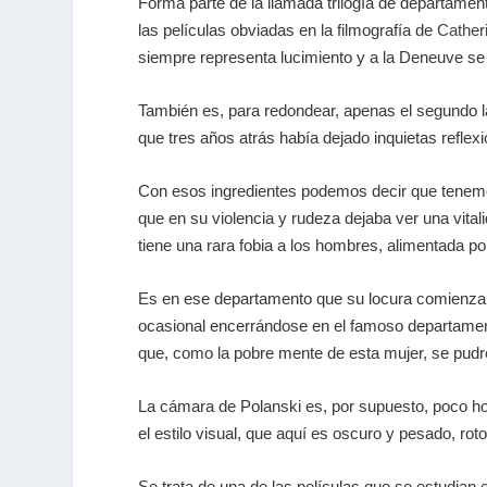
Forma parte de la llamada trilogía de departame
las películas obviadas en la filmografía de
Cather
siempre representa lucimiento y a la Deneuve se
También es, para redondear, apenas el segundo la
que tres años atrás había dejado inquietas reflex
Con esos ingredientes podemos decir que tenemo
que en su violencia y rudeza dejaba ver una vital
tiene una rara fobia a los hombres, alimentada 
Es en ese departamento que su locura comienza a 
ocasional encerrándose en el famoso departamento
que, como la pobre mente de esta mujer, se pudre
La cámara de Polanski es, por supuesto, poco hor
el estilo visual, que aquí es oscuro y pesado, roto
Se trata de una de las películas que se estudian