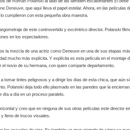
ntos de
Roman Polanski
al lado de las también escalofriantes
El bebé
ine Deneuve
, que aquí lleva el papel estelar. Ahora, en las película
 lo cumplieron con esta pequeña obra maestra.
rgometraje de este controvertido y excéntrico director. Polanski fil
iones en los espectadores.
s la mezcla de una actriz como Deneuve en una de sus etapas más cá
idad mucho más explícita. Y explícita es esta película en el montaje 
por el novio de su hermana, con quien comparte departamento.
tomar tintes peligrosos y a dirigir los días de esta chica, que aún s
. Polanski deja todo ello plasmado en las paredes que la encierran,
 día a día en un proceso paralelo.
izontal y creo que en ninguna de sus otras películas este director 
 y lleno de trucos visuales.
 en las escuelas de cine. Es también un gran ejemplo de cómo se pued