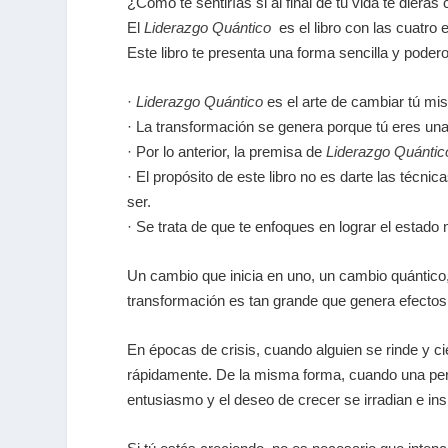
¿Cómo te sentirías si al final de tu vida te diera
El
Liderazgo Quántico
es el libro con las cuatro 
Este libro te presenta una forma sencilla y podero
·
Liderazgo Quántico
es el arte de cambiar tú mi
· La transformación se genera porque tú eres una 
· Por lo anterior, la premisa de
Liderazgo Quántic
· El propósito de este libro no es darte las técn
ser.
· Se trata de que te enfoques en lograr el estad
Un cambio que inicia en uno, un cambio quántico,
transformación es tan grande que genera efectos a
En épocas de crisis, cuando alguien se rinde y c
rápidamente. De la misma forma, cuando una pers
entusiasmo y el deseo de crecer se irradian e ins