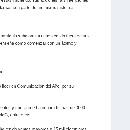
 estás haciendo. Tus acciones, tus intenciones,
os demás son parte de un mismo sistema.
a partícula subatómica tiene sentido fuera de sus
 enseña cómo comenzar con un átomo y
a.
ó líder en Comunicación del Año, por su
ientos y con la que ha impartido más de 3000
deG, entre otras.
 ha tenido ventas mayores a 15 mil ejemplares.