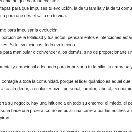
s cuenta de que no trascendiste?
etapas para que impulses tu evolución, la de tu familia y la de tu com
sa para que des el salto en tu vida.
smo para impulsar la evolución.
porción de la totalidad y tus actos, pensamientos e intenciones están
o
es: Si tú evolucionas, todo evoluciona.
icas para manipular o convencer a los demás, sino de proporcionarte u
o mental y emocional adecuado para impulsar a tu familia, tu empresa
 contagia a toda la comunidad, porque el líder quántico es aquel qu
 su alrededor, a cualquier nivel: personal, familiar, laboral, económ
ierra su negocio, hay una influencia en todo su entorno: el miedo, el
ona hace una proeza, como estudiar una carrera por las noches aún t
piran.