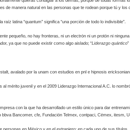
cionalmente quieras contagiar a los demás, porque de todas formas lo
luyes de manera natural en las personas que te rodean porque tú y l
la raíz latina “quantum” significa “una porción de todo lo indivisible”.
mente pequeño, no hay fronteras, ni un electrón ni un protón ni ningun
dor, ya que no puede existir como algo aislado; “
Liderazgo quántico
”
stalt, avalado por la unam con estudios en pnl e hipnosis ericksonian
 al mérito juvenil y en el 2009 Liderazgo Internacional A.C. lo nombr
mpresa con la que ha desarrollado un estilo único para dar entrenam
o bbva Bancomer, cfe, Fundación Telmex, contpaci, Cémex, itesm, U
e personas en México y en el extranjero; en cada uno de sus títulos,