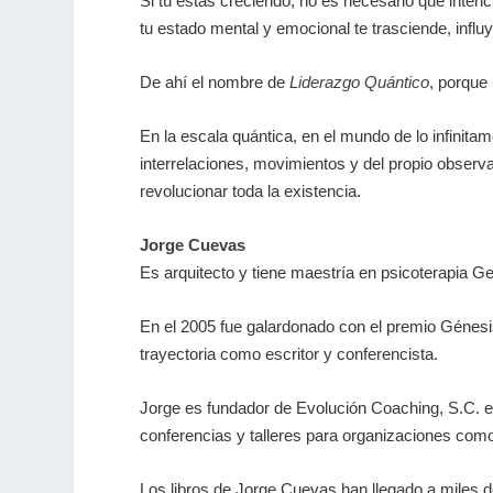
Si tú estás creciendo, no es necesario que inten
tu estado mental y emocional te trasciende, inf
De ahí el nombre de
Liderazgo Quántico
, porque 
En la escala quántica, en el mundo de lo infinita
interrelaciones, movimientos y del propio observa
revolucionar toda la existencia.
Jorge Cuevas
Es arquitecto y tiene maestría en psicoterapia Ge
En el 2005 fue galardonado con el premio Génesis
trayectoria como escritor y conferencista.
Jorge es fundador de Evolución Coaching, S.C. e
conferencias y talleres para organizaciones com
Los libros de Jorge Cuevas han llegado a miles d