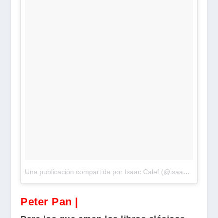
Una publicación compartida por Isaac Calef (@isaaccalef100)
Peter Pan |