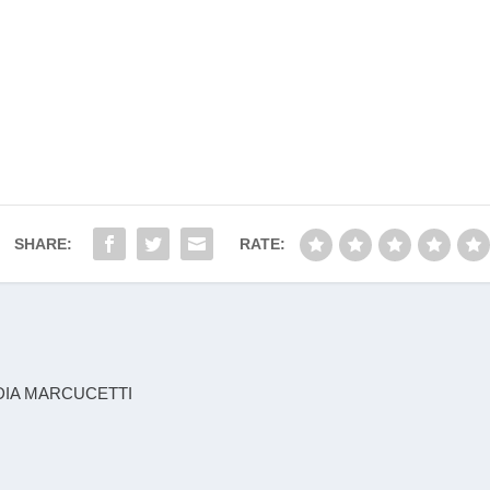
SHARE:
RATE:
DIA MARCUCETTI
Designed by
| Powered by
Elegant Themes
WordPress