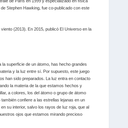
trale de París en 1999 y especializado en física
ón de Stephen Hawking, fue co-publicado con este
l viento (2013). En 2015, publicó El Universo en la
a la superficie de un átomo, has hecho grandes
teria y la luz entre sí. Por supuesto, este juego
s han sido preparados. La luz entra en contacto
ntando la materia de la que estamos hechos y
llar, a colores, los del átomo o grupo de átomo
 también confiere a las estrellas lejanas en un
n su interior, salvo los rayos de luz roja, que al
 nuestros ojos que estamos mirando precioso