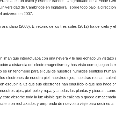
 Francia, es un físico y escritor francés. Un graduado de la Ecole Cen
Universidad de Cambridge en Inglaterra , sobre todo bajo la direcci
l universo en 2007.
n arándano (2009), El retorno de los tres soles (2012) Ira del cielo y e
 un imán que interactuaba con una nevera y le has echado un vistazo 
cción a distancia del electromagnetismo y has visto como juegan la ma
 es un fenómeno para el cual de nuestros humildes sentidos humano
os electrones de nuestra piel, nuestros ojos, nuestras retinas, cale
 escupir la luz que sus electrones han engullido lo que nos hace bri
nuestros ojos, piel, pelo y ropa, y a todas las plantas y piedras, como
y este absorbe toda la luz visible que lo calienta o queda almacenada e
tomate, son rechazados y emprende de nuevo su viaje para decirles a