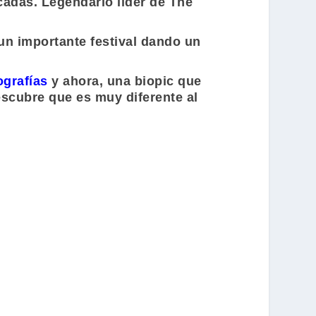
cadas. Legendario líder de
The
un importante festival dando un
ografías
y ahora, una biopic que
escubre que es muy diferente al