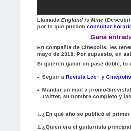
Llamada
England is Mine
(
Descubri
por lo que pueden
consultar horari
Gana entrada
En compañía de
Cinepolis
, les ten
mayo de 2018. Por supuesto, en sa
Si quieren ganar un pase doble, lo
Seguir a
Revista Lee+
y
Cinépoli
Mandar un mail a
promo@revista
Twitter, su nombre completo y la
¿En qué año se publicó el primer
¿Quién era el guitarrista principa