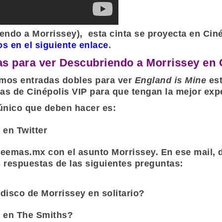
endo a Morrissey
), esta cinta se proyecta en
Ciné
os en el siguiente enlace
.
s para ver Descubriendo a Morrissey en 
emos entradas dobles para ver
England is Mine
est
las de
Cinépolis VIP
para que tengan la mejor expe
 único que deben hacer es:
s
en Twitter
leemas.mx
con el asunto
Morrissey
. En ese mail,
s respuestas de las siguientes preguntas:
 disco de
Morrissey
en solitario?
l en
The Smiths
?