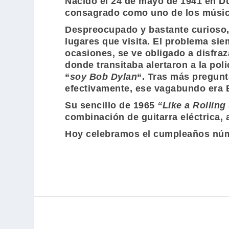
Nacido el 24 de mayo de 1941 en D
consagrado como uno de los músico
Despreocupado y bastante curioso,
lugares que visita. El problema si
ocasiones, se ve obligado a disfraz
donde transitaba alertaron a la poli
“
soy
Bob Dylan
“. Tras más pregunt
efectivamente, ese vagabundo era
B
Su sencillo de 1965
“Like a Rolling
combinación de guitarra eléctrica,
Hoy celebramos el cumpleaños núme