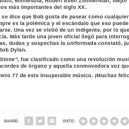
uluth, Minnesota,
Robert Allen Zimmerman
, mejo
s más importantes del siglo XX.
 se dice que
Bob
gusta de pasear como cualquier 
empre es la polémica y el escándalo que eso puede
arse. Una vez se vistió de un indigente, por lo qu
cía. Más tarde una joven oficial llegó para interro
as, dudas y sospechas la uniformada constató, ju
ob Dylan
.
 Stone”,
fue clasificado como una revolución musi
 acordes de órgano y aquella conmovedora voz que
ro 77 de este insuperable músico. ¡Muchas feli
SHARE:
RATE: