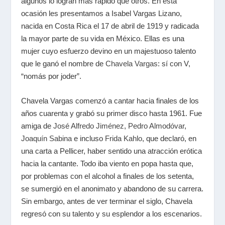
algunos lo logran más rápido que otros. En esta
ocasión les presentamos a Isabel Vargas Lizano,
nacida en Costa Rica el 17 de abril de 1919 y radicada
la mayor parte de su vida en México. Ellas es una
mujer cuyo esfuerzo devino en un majestuoso talento
que le ganó el nombre de
Chavela Vargas
: sí con V,
“nomás por joder”.
Chavela Vargas comenzó a cantar hacia finales de los
años cuarenta y grabó su primer disco hasta 1961. Fue
amiga de
José Alfredo Jiménez
,
Pedro Almodóvar
,
Joaquín Sabina
e incluso
Frida Kahlo
, que declaró, en
una carta a Pellicer, haber sentido una atracción erótica
hacia la cantante. Todo iba viento en popa hasta que,
por problemas con el alcohol a finales de los setenta,
se sumergió en el anonimato y abandono de su carrera.
Sin embargo, antes de ver terminar el siglo, Chavela
regresó con su talento y su esplendor a los escenarios.