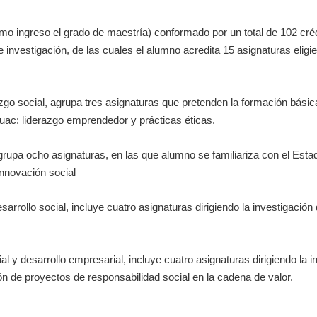
o ingreso el grado de maestría) conformado por un total de 102 crédi
nvestigación, de las cuales el alumno acredita 15 asignaturas eligien
zgo social, agrupa tres asignaturas que pretenden la formación básic
huac: liderazgo emprendedor y prácticas éticas.
grupa ocho asignaturas, en las que alumno se familiariza con el Estad
innovación social
arrollo social, incluye cuatro asignaturas dirigiendo la investigación
l y desarrollo empresarial, incluye cuatro asignaturas dirigiendo la i
n de proyectos de responsabilidad social en la cadena de valor.