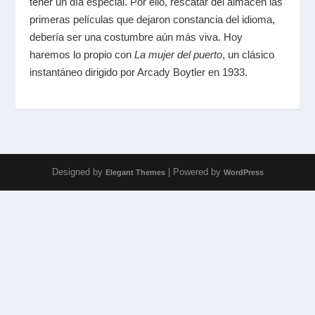
tener un día especial. Por ello, rescatar del almacén las
primeras películas que dejaron constancia del idioma,
debería ser una costumbre aún más viva. Hoy
haremos lo propio con
La mujer del puerto
, un clásico
instantáneo dirigido por Arcady Boytler en 1933.
Designed by
| Powered by
Elegant Themes
WordPress