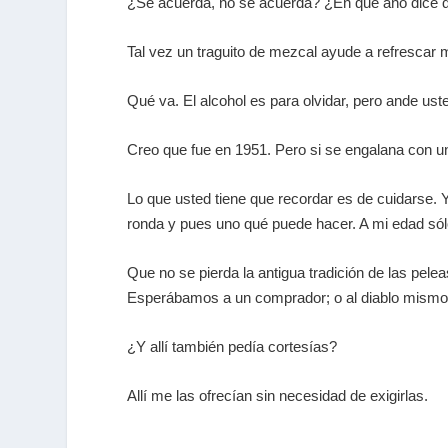
¿Se acuerda, no se acuerda? ¿En qué año dice 
Tal vez un traguito de mezcal ayude a refrescar
Qué va. El alcohol es para olvidar, pero ande us
Creo que fue en 1951. Pero si se engalana con u
Lo que usted tiene que recordar es de cuidarse. 
ronda y pues uno qué puede hacer. A mi edad sólo
Que no se pierda la antigua tradición de las pel
Esperábamos a un comprador; o al diablo mismo
¿Y allí también pedía cortesías?
Allí me las ofrecían sin necesidad de exigirlas.
…