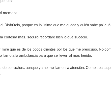
que fue?
 mi memoria.
ted. Disfrútelo, porque es lo último que me queda y quién sabe pa' cu
na cortesía más, seguro recordaré bien lo que sucedió.
Y mire que es de los pocos clientes por los que me preocupo. No com
 llamo a la ambulancia para que se lleven al más herido.
eas de borrachos, aunque ya no me llamen la atención. Como sea, aqu
.