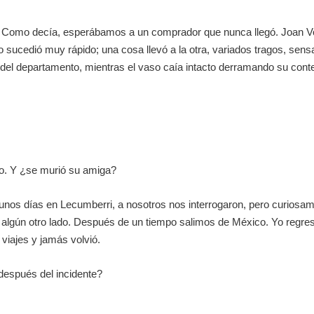
as. Como decía, esperábamos a un comprador que nunca llegó. Joan V
o sucedió muy rápido; una cosa llevó a la otra, variados tragos, se
del departamento, mientras el vaso caía intacto derramando su cont
eto. Y ¿se murió su amiga?
nos días en Lecumberri, a nosotros nos interrogaron, pero curiosame
lgún otro lado. Después de un tiempo salimos de México. Yo regresé 
viajes y jamás volvió.
 después del incidente?