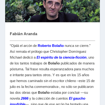
Fabián Aranda
“Ojalá el arcón de
Roberto Bolaño
nunca se cierre.”
Así remata el prólogo que Christopher Domínguez
Michael dedicó a
El espíritu de la ciencia-ficción
, uno
de los tantos trabajos de
Bolaño
publicados de manera
póstuma. Tal frase resulta esperanzadora para muchos
e irritante para tantos otros. Y es que en los 15 años
que hemos caminado sin el escritor chileno –este 15 de
julio es la fecha conmemorativa-, no sólo se publicaron
las dos obras que
Bolaño
estaba por concluir —su
novela
2666
y la colección de cuentos
El gaucho
insufrible
—, sino que de ese arcón ha brotado una