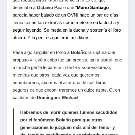
detestaba a
Octavio Paz
o que
“
Mario Santiago
parecía haber bajado de un OVNI hace un par de días.
Tenía cosas tan extrañas como meterse en la ducha y
seguir leyendo. Se metía en la ducha y sostenía el libro
afuera. Y lo peor es que eran mis libros.”
Pasa algo singular en torno a
Bolaño
: la ruptura que
propuso y llevó a cabo fue tan precisa, tan a bisturí, que
a mucha gente le parece irritante y sobrevalorado,
mientras que otros, cada vez que queremos
asombrarnos, abrimos al azar uno de sus libros,
seguros de que encon- traremos un dulce azote. O, en
palabras de
Domínguez
Michael
:
Habremos de morir quienes fuimos sacudidos
por el fenómeno
Bolaño
para que otras
generaciones lo juzguen más allá del temor y
del temblor, rectificando o corrigiendo nuestra