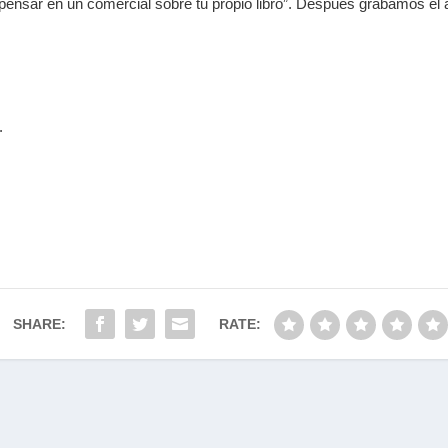
a pensar en un comercial sobre tu propio libro”. Después grabamos e
.
SHARE:
RATE: