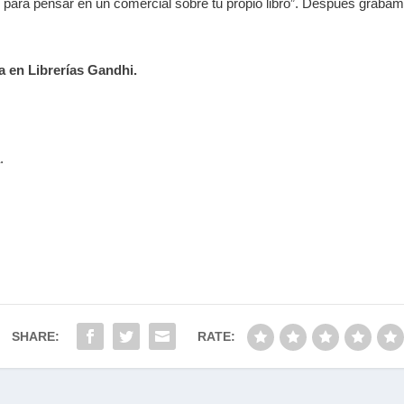
o para pensar en un comercial sobre tu propio libro”. Después graba
a en Librerías Gandhi.
a
.
SHARE:
RATE: