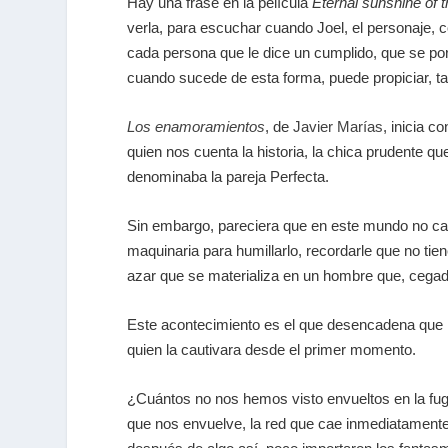
Hay una frase en la película
Eternal sunshine of 
verla, para escuchar cuando Joel, el personaje,
cada persona que le dice un cumplido, que se por
cuando sucede de esta forma, puede propiciar, ta
Los enamoramientos
, de
Javier Marías
, inicia 
quien nos cuenta la historia, la chica prudente qu
denominaba la pareja Perfecta.
Sin embargo, pareciera que en este mundo no cab
maquinaria para humillarlo, recordarle que no ti
azar que se materializa en un hombre que, cegado
Este acontecimiento es el que desencadena que M
quien la cautivara desde el primer momento.
¿Cuántos no nos hemos visto envueltos en la fugac
que nos envuelve, la red que cae inmediatament