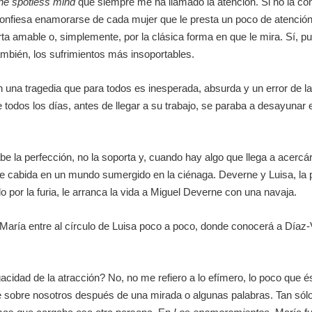
the spotless mind
que siempre me ha llamado la atención. Si no la c
 confiesa enamorarse de cada mujer que le presta un poco de atenci
ta amable o, simplemente, por la clásica forma en que le mira. Sí, pu
mbién, los sufrimientos más insoportables.
con una tragedia que para todos es inesperada, absurda y un error de 
e todos los días, antes de llegar a su trabajo, se paraba a desayunar 
e la perfección, no la soporta y, cuando hay algo que llega a acerc
ene cabida en un mundo sumergido en la ciénaga. Deverne y Luisa, la p
 por la furia, le arranca la vida a Miguel Deverne con una navaja.
aría entre al círculo de Luisa poco a poco, donde conocerá a Díaz-V
idad de la atracción? No, no me refiero a lo efímero, lo poco que ést
e sobre nosotros después de una mirada o algunas palabras. Tan s