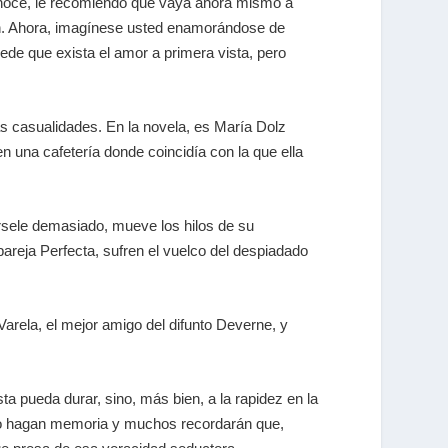
onoce, le recomiendo que vaya ahora mismo a
ón. Ahora, imagínese usted enamorándose de
ede que exista el amor a primera vista, pero
las casualidades. En la novela, es María Dolz
en una cafetería donde coincidía con la que ella
ársele demasiado, mueve los hilos de su
areja Perfecta, sufren el vuelco del despiadado
arela, el mejor amigo del difunto Deverne, y
a pueda durar, sino, más bien, a la rapidez en la
ólo hagan memoria y muchos recordarán que,