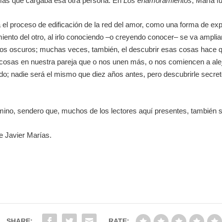
smas que cargaba esa otra persona. En
Los enamoramientos
, María f
el proceso de edificación de la red del amor, como una forma de exp
miento del otro, al irlo conociendo –o creyendo conocer– se va amp
os oscuros; muchas veces, también, el descubrir esas cosas hace q
sas en nuestra pareja que o nos unen más, o nos comiencen a alejar. 
do; nadie será el mismo que diez años antes, pero descubrirle secre
amino, sendero que, muchos de los lectores aquí presentes, también 
e Javier Marías.
SHARE:
RATE: