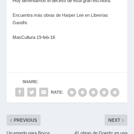
Hoy lamentamos el deceso de esta gran escritora.
Encuentra más obras de Harper Lee en Librerías
Gandhi.
MasCultura 19-feb-16
SHARE:
RATE:
PREVIOUS
NEXT
Un enredo para Bryce
41 obras de Goeritz en una