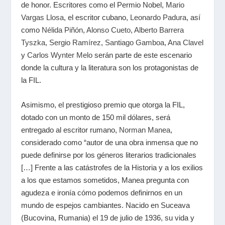
de honor. Escritores como el Permio Nobel,
Mario
Vargas Llosa
, el escritor cubano,
Leonardo Padura
, así
como
Nélida Piñón
,
Alonso Cueto
,
Alberto Barrera
Tyszka
,
Sergio Ramírez
,
Santiago Gamboa
,
Ana Clavel
y
Carlos Wynter Melo
serán parte de este escenario
donde la cultura y la literatura son los protagonistas de
la FIL.
Asimismo, el prestigioso premio que otorga la FIL,
dotado con un monto de 150 mil dólares, será
entregado al escritor rumano,
Norman Manea
,
considerado como “autor de una obra inmensa que no
puede definirse por los géneros literarios tradicionales
[…] Frente a las catástrofes de la Historia y a los exilios
a los que estamos sometidos, Manea pregunta con
agudeza e ironía cómo podemos definirnos en un
mundo de espejos cambiantes. Nacido en Suceava
(Bucovina, Rumania) el 19 de julio de 1936, su vida y