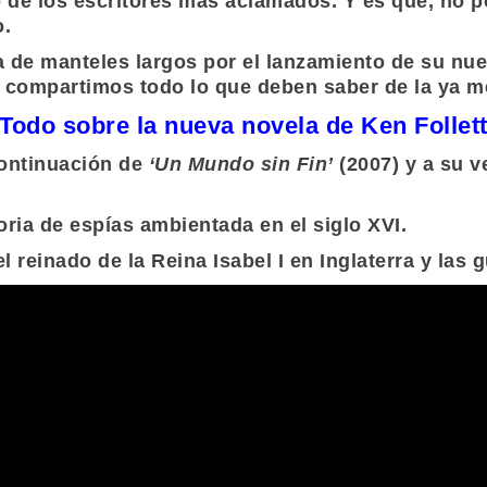
 de los escritores más aclamados. Y es que, no 
o.
ra de manteles largos por el lanzamiento de su nu
es compartimos todo lo que deben saber de la ya 
Todo sobre la nueva novela de Ken Follet
continuación de
‘Un Mundo sin Fin’
(2007) y a su v
oria de espías ambientada en el siglo XVI.
reinado de la Reina Isabel I en Inglaterra y las g