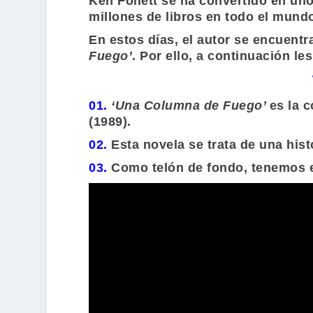
Ken Follett
se ha convertido en uno
millones de libros en todo el mund
En estos días, el autor se encuent
Fuego’
. Por ello, a continuación l
01.
‘Una Columna de Fuego’
es la 
(1989).
02.
Esta novela se trata de una hist
03.
Como telón de fondo, tenemos el 