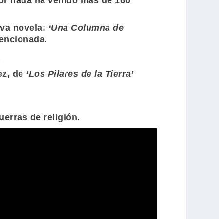
por nada ha venido más de 160
eva novela:
‘Una Columna de
mencionada.
t
ez, de
‘Los Pilares de la Tierra’
uerras de religión.