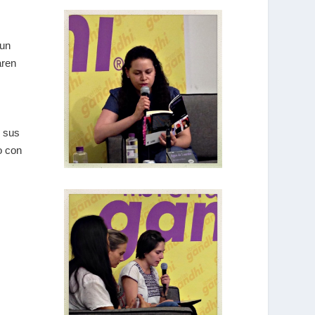
 un
aren
o sus
o con