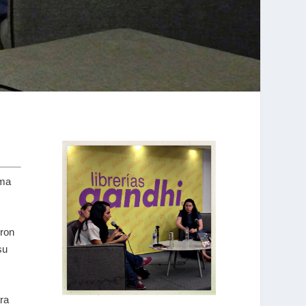
ema
eron
su
ra