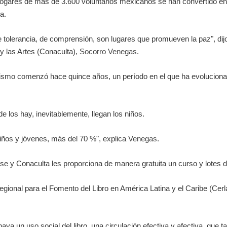
 hogares de más de 3.600 voluntarios mexicanos se han convertido en 
a.
 tolerancia, de comprensión, son lugares que promueven la paz", dijo
 y las Artes (Conaculta),
Socorro Venegas
.
ismo comenzó hace quince años, un período en el que ha evolucionado
de los hay, inevitablemente, llegan los niños.
niños y jóvenes, más del 70 %", explica
Venegas
.
se y Conaculta les proporciona de manera gratuita un curso y lotes de
Regional para el Fomento del Libro en América Latina y el Caribe (Ce
ya un uso social del libro, una circulación efectiva y afectiva, que