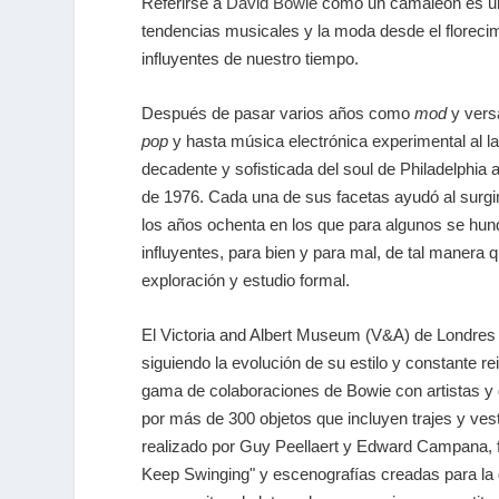
Referirse a
David Bowie
como un camaleón es uno
tendencias musicales y la moda desde el florecimi
influyentes de nuestro tiempo.
Después de pasar varios años como
mod
y versá
pop
y hasta música electrónica experimental al l
decadente y sofisticada del soul de Philadelphia 
de 1976. Cada una de sus facetas ayudó al surg
los años ochenta en los que para algunos se hund
influyentes, para bien y para mal, de tal manera
exploración y estudio formal.
El Victoria and Albert Museum (V&A) de Londres p
siguiendo la evolución de su estilo y constante 
gama de colaboraciones de Bowie con artistas y d
por más de 300 objetos que incluyen trajes y vest
realizado por Guy Peellaert y Edward Campana, 
Keep Swinging" y escenografías creadas para la