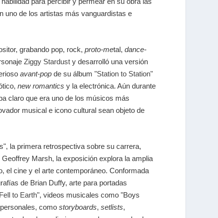
abilidad para percibir y permear en su obra las
en uno de los artistas más vanguardistas e
sitor, grabando pop, rock,
proto-me
tal,
dance-
rsonaje
Ziggy Stardust
y desarrolló una versión
terioso
avant-pop
de su álbum "
Station to Station
"
ótico,
new romantics
y la electrónica. Aún durante
aba claro que era uno de los músicos más
vador musical e icono cultural sean objeto de
, la primera retrospectiva sobre su carrera,
 Geoffrey Marsh, la exposición explora la amplia
ro, el cine y el arte contemporáneo. Conformada
rafías de Brian Duffy, arte para portadas
ll to Earth
", videos musicales como "Boys
s personales, como
storyboards
,
setlists
,