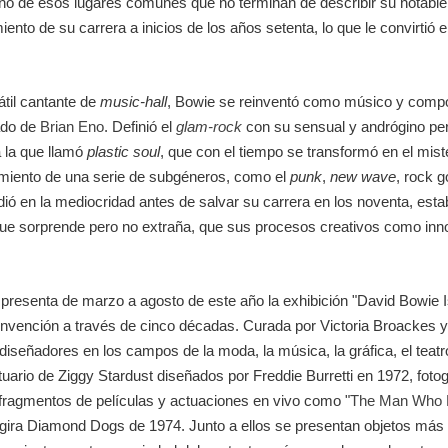
 de esos lugares comunes que no terminan de describir su notable h
ento de su carrera a inicios de los años setenta, lo que le convirtió 
til cantante de
music-hall
, Bowie se reinventó como músico y compo
ado de
Brian Eno
. Definió el
glam-rock
con su sensual y andrógino pe
a la que llamó
plastic soul
, que con el tiempo se transformó en el mis
imiento de una serie de subgéneros, como el
punk
,
new wave
, rock g
ió en la mediocridad antes de salvar su carrera en los noventa, est
 que sorprende pero no extraña, que sus procesos creativos como inno
resenta de marzo a agosto de este año la exhibición "David Bowie Is"
reinvención a través de cinco décadas. Curada por Victoria Broackes y
iseñadores en los campos de la moda, la música, la gráfica, el teat
uario de Ziggy Stardust diseñados por Freddie Burretti en 1972, fotog
fragmentos de películas y actuaciones en vivo como "
The Man Who Fe
 gira Diamond Dogs de 1974. Junto a ellos se presentan objetos má