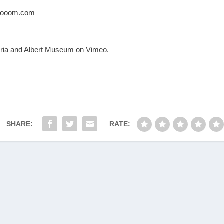
ezooom.com
oria and Albert Museum
on
Vimeo
.
SHARE:
RATE: