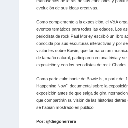
manuscritos de letras de sus canciones y partitu
evolución de sus ideas creativas.
Como complemento a la exposición, el V&A organi
eventos temáticos para todas las edades. Los asi
periodista de rock Paul Morley escribió un libro a
conocida por sus esculturas interactivas y por s
visitantes sobre Bowie, que formaron un mosaico 
de tamaño natural, participaron en una trivia y s
exposición y con los periodistas de rock Charles
Como parte culminante de Bowie Is, a partir del 
Happening Now", documental sobre la exposición 
exposición antes de que salga de gira internacion
que compartirán su visión de las historias detrá
se habían mostrado en público.
Por: @diegoherrera