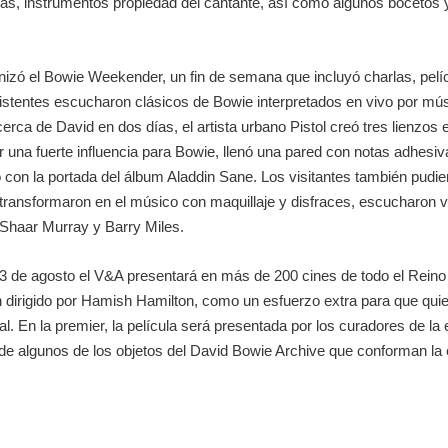
ras, instrumentos propiedad del cantante, así como algunos bocetos y
zó el Bowie Weekender, un fin de semana que incluyó charlas, pelícu
stentes escucharon clásicos de Bowie interpretados en vivo por músi
cerca de David en dos días, el artista urbano Pistol creó tres lienzos
er una fuerte influencia para Bowie, llenó una pared con notas adhesi
con la portada del álbum Aladdin Sane. Los visitantes también pudie
e transformaron en el músico con maquillaje y disfraces, escucharon 
 Shaar Murray y Barry Miles.
13 de agosto el V&A presentará en más de 200 cines de todo el Reino
dirigido por Hamish Hamilton, como un esfuerzo extra para que quien
al. En la premier, la película será presentada por los curadores de la
s de algunos de los objetos del David Bowie Archive que conforman l