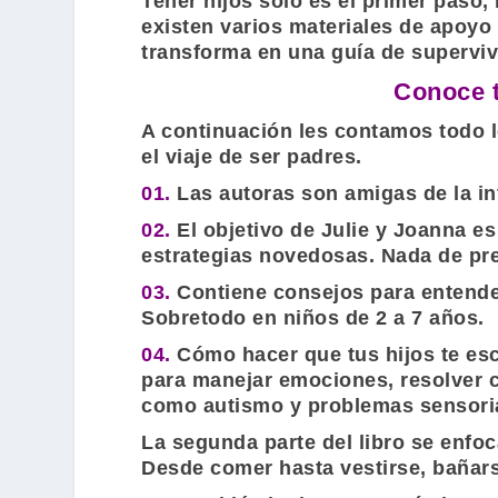
Tener hijos sólo es el primer paso,
existen varios materiales de apoyo 
transforma en una guía de supervi
Conoce t
A continuación les contamos todo l
el viaje de ser padres.
01.
Las autoras son amigas de la in
02.
El objetivo de
Julie
y
Joanna
es 
estrategias novedosas. Nada de pr
03.
Contiene consejos para entender
Sobretodo en niños de 2 a 7 años.
04.
Cómo hacer que tus hijos te esc
para manejar emociones, resolver c
como autismo y problemas sensori
La segunda parte del libro se enfo
Desde comer hasta vestirse, bañars