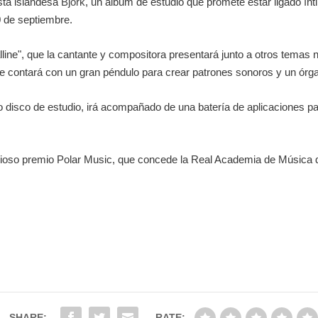
ista islandesa
Björk
, un álbum de estudio que promete estar ligado ín
0 de septiembre.
alline", que la cantante y compositora presentará junto a otros temas
que contará con un gran péndulo para crear patrones sonoros y un órga
mo disco de estudio, irá acompañado de una batería de aplicaciones pa
igioso premio Polar Music, que concede la Real Academia de Música d
SHARE:
RATE: