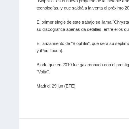
"Biophilia" es el nuevo proyecto de la inefable art
tecnologías, y que saldrá a la venta el próximo 2
El primer single de este trabajo se llama "Chryst
su discográfica apenas da detalles, entre ellos 
El lanzamiento de "Biophilia", que será su sépti
y iPod Touch).
Bjork, que en 2010 fue galardonada con el prest
"
Volta
".
Madrid, 29 jun (EFE)