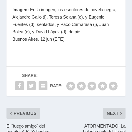
Imagen:
En la imagen, los escritores de novela negra,
Alejandro Gallo (i), Teresa Solana (c), y Eugenio
Fuentes (d), sentados, y Paco Camarasa (i), Juan
Bolea (c), y David López (d), de pie.
Buenos Aires, 12 jun (EFE)
SHARE:
RATE:
PREVIOUS
NEXT
El "fuego amigo" del
ATORMENTADO: La
escritor A.B. Yehoshua
balada punk del fin del