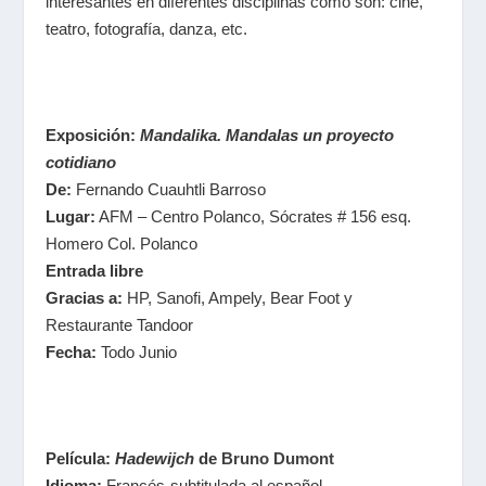
interesantes en diferentes disciplinas como son: cine,
teatro, fotografía, danza, etc.
Exposición:
Mandalika. Mandalas un proyecto
cotidiano
De:
Fernando Cuauhtli Barroso
Lugar:
AFM – Centro Polanco, Sócrates # 156 esq.
Homero Col. Polanco
Entrada libre
Gracias a:
HP, Sanofi, Ampely, Bear Foot y
Restaurante Tandoor
Fecha:
Todo Junio
Película:
Hadewijch
de
Bruno Dumont
Idioma:
Francés-subtitulada al español.