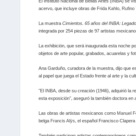
El Instituto Nacional de Bellas Artes (INBA) se v
acervo, que incluye obras de
Frida Kahlo
,
Rufino
La muestra
Cimientos. 65 años del INBA: Legado
integrada por 254 piezas de 97 artistas mexicano
La exhibición, que será inaugurada esta noche por
objetos de arte popular, grabados, acuarelas y fot
Ana Garduño, curadora de la muestra, dijo que est
al papel que juega el Estado frente al arte y la cul
"El INBA, desde su creación (1946), adquirió la 
esta exposición", aseguró la también doctora en a
Las obras de artistas mexicanos como
Manuel F
belga
Francis Alÿs
, el español Francisco Clapera
También participan artistas contemporáneos co