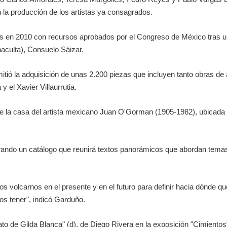
la producción de los artistas ya consagrados.
s en 2010 con recursos aprobados por el Congreso de México tras una
naculta), Consuelo Sáizar.
itió la adquisición de unas 2.200 piezas que incluyen tanto obras de
y el Xavier Villaurrutia.
de la casa del artista mexicano Juan O'Gorman (1905-1982), ubicad
do un catálogo que reunirá textos panorámicos que abordan temas de
s volcarnos en el presente y en el futuro para definir hacia dónde 
os tener", indicó Garduño.
o de Gilda Blanca" (d), de Diego Rivera en la exposición "Cimientos" 