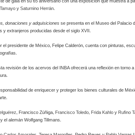
iste de gala en su 65 aniversario con una exposición que muestra a p
 Tamayo
y
Saturnino Herrán
.
s, donaciones y adquisiciones
se presenta en el Museo del Palacio d
s y extranjeros producidas desde el siglo XVII.
 el presidente de México, Felipe Calderón, cuenta con pinturas, escult
ografías.
a revisión de los acervos del INBA ofrecerá una reflexión en torno a 
tura.
responsabilidad de enriquecer y proteger los bienes culturales de M
rte.
elguérez
, Francisco Zúñiga,
Francisco Toledo
,
Frida Kahlo
y
Rufino 
 y el alemán Wolfgang Tillmans.
mo
Carlos Amorales
,
Teresa Margolles
, Pedro Reyes y Pablo Vargas L