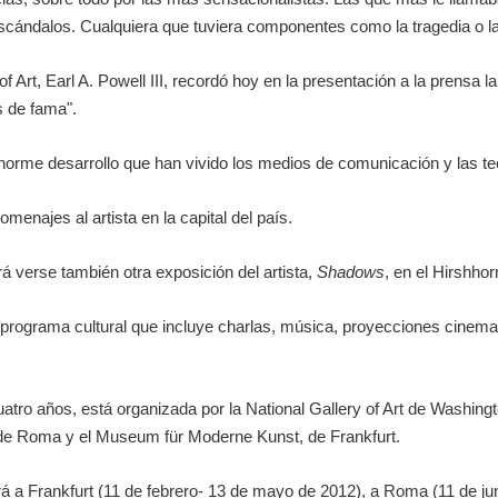
 escándalos. Cualquiera que tuviera componentes como la tragedia o la
 of Art, Earl A. Powell III, recordó hoy en la presentación a la prensa 
s de fama".
norme desarrollo que han vivido los medios de comunicación y las te
menajes al artista en la capital del país.
rá verse también otra exposición del artista,
Shadows
, en el Hirshh
rograma cultural que incluye charlas, música, proyecciones cinemato
cuatro años, está organizada por la National Gallery of Art de Wash
a de Roma y el Museum für Moderne Kunst, de Frankfurt.
rá a Frankfurt (11 de febrero- 13 de mayo de 2012), a Roma (11 de jun