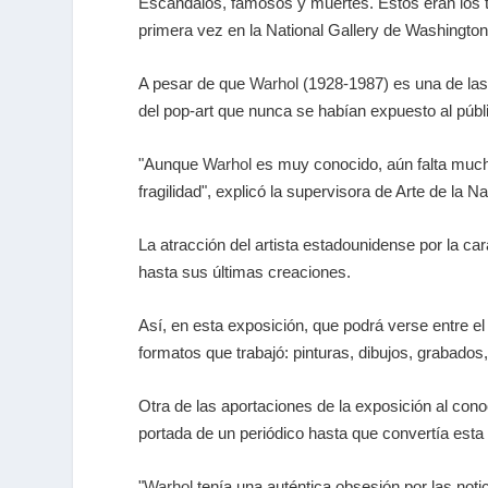
Escándalos, famosos y muertes. Estos eran los t
primera vez en la National Gallery de Washington 
A pesar de que
Warhol
(1928-1987) es una de las 
del pop-art que nunca se habían expuesto al públ
"Aunque
Warhol
es muy conocido, aún falta mucha 
fragilidad", explicó la supervisora de Arte de la N
La atracción del artista estadounidense por la c
hasta sus últimas creaciones.
Así, en esta exposición, que podrá verse entre e
formatos que trabajó: pinturas, dibujos, grabados, 
Otra de las aportaciones de la exposición al con
portada de un periódico hasta que convertía esta 
"
Warhol
tenía una auténtica obsesión por las noti