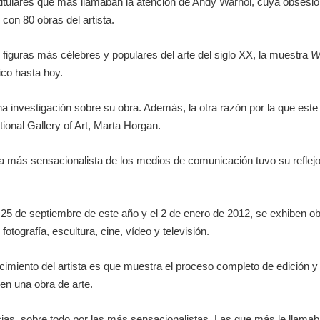
itulares que más llamaban la atención de
Andy Warhol
, cuya obsesió
con 80 obras del artista.
figuras más célebres y populares del arte del siglo XX, la muestra
W
ico hasta hoy.
investigación sobre su obra. Además, la otra razón por la que este m
ational Gallery of Art, Marta Horgan.
ara más sensacionalista de los medios de comunicación tuvo su reflej
l 25 de septiembre de este año y el 2 de enero de 2012, se exhiben ob
fotografía, escultura, cine, vídeo y televisión.
ocimiento del artista es que muestra el proceso completo de edición 
en una obra de arte.
cias, sobre todo por las más sensacionalistas. Las que más le llamab