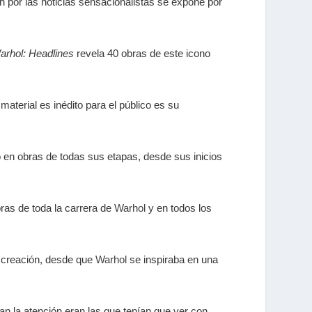
n por las noticias sensacionalistas se expone por
arhol: Headlines
revela 40 obras de este icono
aterial es inédito para el público es su
o en obras de todas sus etapas, desde sus inicios
ras de toda la carrera de
Warhol
y en todos los
y creación, desde que
Warhol
se inspiraba en una
an la atención eran las que tenían que ver con