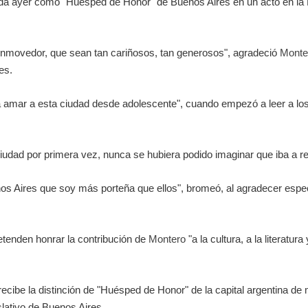
ida ayer como "Huésped de Honor" de Buenos Aires en un acto en la L
conmovedor, que sean tan cariñosos, tan generosos", agradeció
Monte
es.
a amar a esta ciudad desde adolescente", cuando empezó a leer a lo
iudad por primera vez, nunca se hubiera podido imaginar que iba a reci
os Aires que soy más porteña que ellos", bromeó, al agradecer espec
retenden honrar la contribución de
Montero
"a la cultura, a la literatur
recibe la distinción de "Huésped de Honor" de la capital argentina d
slativo de Buenos Aires.