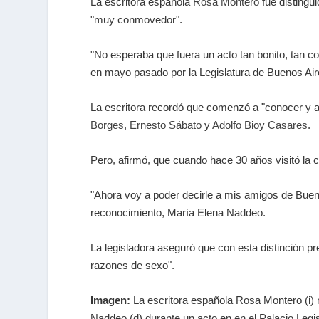
La escritora española
Rosa Montero
fue distingu
"muy conmovedor".
"No esperaba que fuera un acto tan bonito, tan 
en mayo pasado por la Legislatura de Buenos Air
La escritora recordó que comenzó a "conocer y 
Borges
,
Ernesto Sábato
y
Adolfo Bioy Casares
.
Pero, afirmó, que cuando hace 30 años visitó la c
"Ahora voy a poder decirle a mis amigos de Buen
reconocimiento, María Elena Naddeo.
La legisladora aseguró que con esta distinción p
razones de sexo".
Imagen:
La escritora española Rosa Montero (i) 
Naddeo (d) durante un acto en en el Palacio Legi