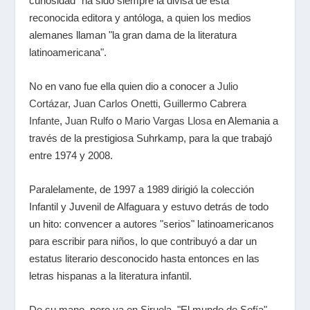
curiosidad" ha sido siempre la divisa de esta
reconocida editora y antóloga, a quien los medios
alemanes llaman "la gran dama de la literatura
latinoamericana".
No en vano fue ella quien dio a conocer a
Julio
Cortázar
,
Juan Carlos Onetti
,
Guillermo Cabrera
Infante
,
Juan Rulfo
o
Mario Vargas Llosa
en Alemania a
través de la prestigiosa Suhrkamp, para la que trabajó
entre 1974 y 2008.
Paralelamente, de 1997 a 1989 dirigió la colección
Infantil y Juvenil de Alfaguara y estuvo detrás de todo
un hito: convencer a autores "serios" latinoamericanos
para escribir para niños, lo que contribuyó a dar un
estatus literario desconocido hasta entonces en las
letras hispanas a la literatura infantil.
De su mano, pero ya en Siruela, "El mundo de Sofía",