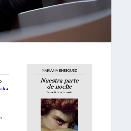
o
stra
a