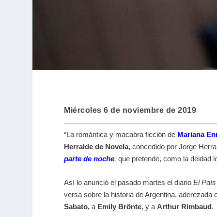
Miércoles 6 de noviembre de 2019
“La romántica y macabra ficción de
Mariana En
Herralde de Novela,
concedido por Jorge Herral
parte de noche
,
que pretende, como la deidad lo
Así lo anunció el pasado martes el diario
El País
versa sobre la historia de Argentina, aderezada
Sabato,
a
Emily Brönte
, y a
Arthur Rimbaud
.