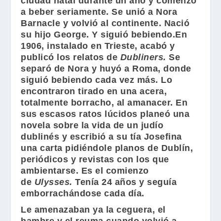
ciudad natal durante un año y comenzó
a beber seriamente. Se unió a Nora
Barnacle y volvió al continente. Nació
su hijo George. Y siguió bebiendo.En
1906, instalado en Trieste, acabó y
publicó los relatos de
D
ubliners
.
Se
separó de Nora y huyó a Roma, donde
siguió bebiendo cada vez más. Lo
encontraron tirado en una acera,
totalmente borracho, al amanacer. En
sus escasos ratos lúcidos planeó una
novela sobre la vida de un judío
dublinés y escribió a su tía Josefina
una carta pidiéndole planos de Dublín,
periódicos y revistas con los que
ambientarse. Es el comienzo
de
Ulysses
.
Tenía 24 años y seguía
emborrachándose cada día.
Le amenazaban ya la ceguera, el