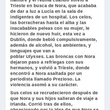
hambre y el reuma cuando volvió a
Trieste en busca de Nora, que acababa
de dar a luz a Lucía en la sala de
indigentes de un hospital. Los celos,
las borracheras hasta el alba y las
inacabables peleas con su mujer, le
hicieron de nuevo huir, esta vez a
Dublín, donde bebió compulsivamente,
además de alcohol, los ambientes, y
lenguajes que van a
poblar
Ulysses
.
Las broncas con Nora
dejaron paso a refriegas con sus
hermanos, y volvió a Tríeste, donde
encontró a Nora asaltada por un
periodista llamado Prezioso. La
violencia asomó a su carácter.
Sus celos se recrudecieron después de
que Nora y sus hijos salieran de viaje a
Irlanda. Corrió tras de ellos,
obsesionado por la idea de que Nora se