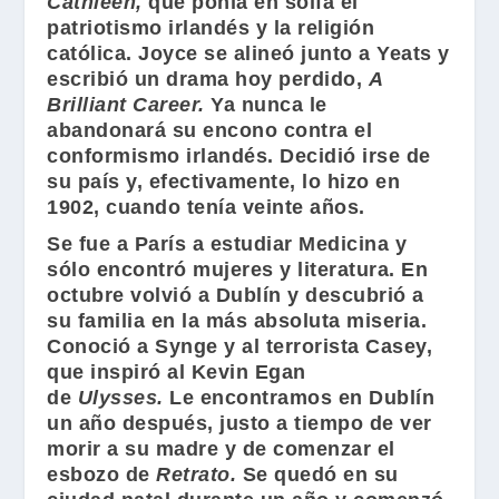
Cathleen
,
que ponía en solfa el
patriotismo irlandés y la religión
católica. Joyce se alineó junto a Yeats y
escribió un drama hoy perdido,
A
Brilliant Career
.
Ya nunca le
abandonará su encono contra el
conformismo irlandés. Decidió irse de
su país y, efectivamente, lo hizo en
1902, cuando tenía veinte años.
Se fue a París a estudiar Medicina y
sólo encontró mujeres y literatura. En
octubre volvió a Dublín y descubrió a
su familia en la más absoluta miseria.
Conoció a Synge y al terrorista Casey,
que inspiró al Kevin Egan
de
Ulysses
.
Le encontramos en Dublín
un año después, justo a tiempo de ver
morir a su madre y de comenzar el
esbozo de
Retrato
.
Se quedó en su