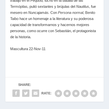
trabajó en el
Pequod,
luchó en la batalla de las
Termópilas
, pulió sextantes y brújulas del
Nautilus
, fue
mesero en
Nuncajamás.
Con
Persona normal
,
Benito
Taibo
hace un homenaje a la literatura y su poderosa
capacidad de transformarnos y hacernos mejores
personas, como ocurre con Sebastián, el protagonista
de la historia.
Mascultura 22-Nov-11
SHARE:
RATE: