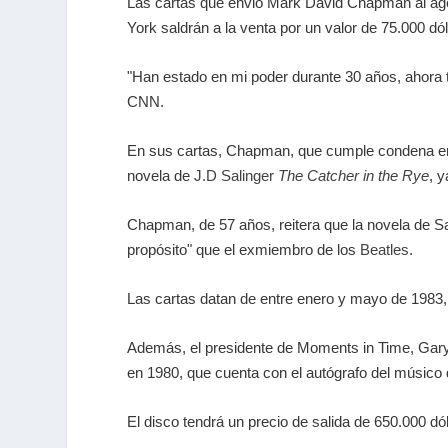
Las cartas que envió Mark David Chapman al agen
York saldrán a la venta por un valor de 75.000 
"Han estado en mi poder durante 30 años, ahora t
CNN.
En sus cartas, Chapman, que cumple condena en un
novela de
J.D Salinger
The Catcher in the Rye
, 
Chapman, de 57 años, reitera que la novela de Sa
propósito" que el exmiembro de los
Beatles
.
Las cartas datan de entre enero y mayo de 1983,
Además, el presidente de Moments in Time, Gary Z
en 1980, que cuenta con el autógrafo del músic
El disco tendrá un precio de salida de 650.000 dó