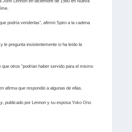
 a
John Lennon
en diciembre de 1980 en Nueva
Time.
que podría venderlas", afirmó Spiro a la cadena
le pregunta insistentemente si ha leído la
e que otros "podrían haber servido para el mismo
n afirma que respondió a algunas de ellas.
sy
, publicado por Lennon y su esposa
Yoko Ono