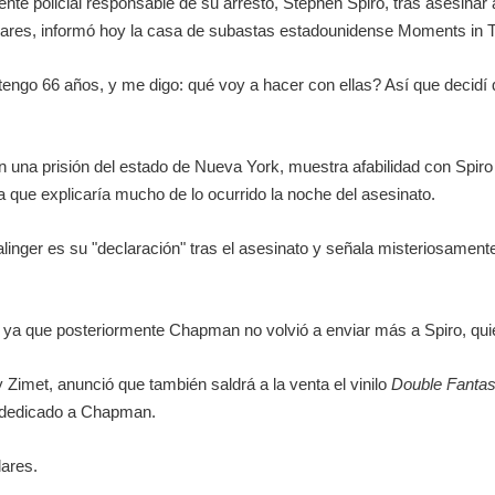
te policial responsable de su arresto, Stephen Spiro, tras asesinar
dólares, informó hoy la casa de subastas estadounidense Moments in 
engo 66 años, y me digo: qué voy a hacer con ellas? Así que decidí 
a prisión del estado de Nueva York, muestra afabilidad con Spiro y 
ya que explicaría mucho de lo ocurrido la noche del asesinato.
linger es su "declaración" tras el asesinato y señala misteriosament
 ya que posteriormente Chapman no volvió a enviar más a Spiro, quie
imet, anunció que también saldrá a la venta el vinilo
Double Fanta
o dedicado a Chapman.
lares.