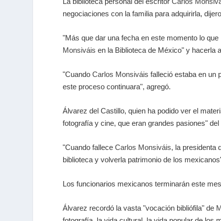
La biblioteca personal del escritor
Carlos Monsivá
negociaciones con la familia para adquirirla, dije
"Más que dar una fecha en este momento lo que ha
Monsiváis
en la Biblioteca de México" y hacerla a
"Cuando
Carlos Monsiváis
falleció estaba en un 
este proceso continuara", agregó.
Álvarez del Castillo, quien ha podido ver el mate
fotografía y cine, que eran grandes pasiones" del 
"Cuando fallece
Carlos Monsiváis
, la presidenta
biblioteca y volverla patrimonio de los mexicanos"
Los funcionarios mexicanos terminarán este mes co
Álvarez recordó la vasta "vocación bibliófila" de
M
fotografía, la vida cultural, la vida popular de los