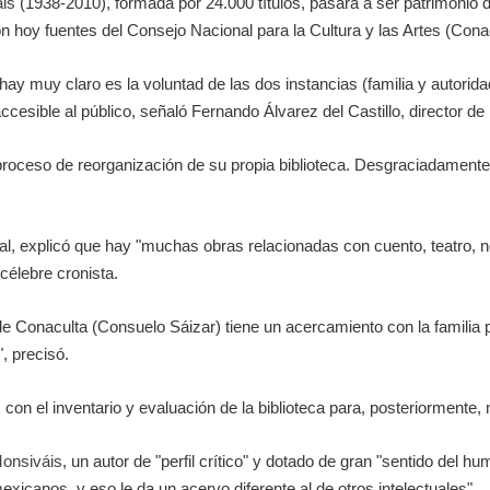
is
(1938-2010), formada por 24.000 títulos, pasará a ser patrimonio
ron hoy fuentes del Consejo Nacional para la Cultura y las Artes (Cona
y muy claro es la voluntad de las dos instancias (familia y autorida
ccesible al público, señaló Fernando Álvarez del Castillo, director de
proceso de reorganización de su propia biblioteca. Desgraciadamente
rial, explicó que hay "muchas obras relacionadas con cuento, teatro,
célebre cronista.
 de Conaculta (Consuelo Sáizar) tiene un acercamiento con la familia p
, precisó.
n el inventario y evaluación de la biblioteca para, posteriormente, n
onsiváis
, un autor de "perfil crítico" y dotado de gran "sentido del 
 mexicanos, y eso le da un acervo diferente al de otros intelectuales".