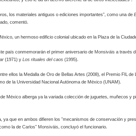
ibros, los materiales antiguos o ediciones importantes", como una de
E
llado, comentó.
México, un hermoso edificio colonial ubicado en la Plaza de la Ciudadel
este país conmemorarán el primer aniversario de
Monsiváis
a través d
ar
(1971) y
Los rituales del caos
(1995).
re ellos la Medalla de Oro de Bellas Artes (2008), el Premio FIL de 
tumo de la Universidad Nacional Autónoma de México (UNAM).
 de México alberga ya la variada colección de juguetes, muñecos y p
ca, ya que en ambos difieren los "mecanismos de conservación y pres
, como la de
Carlos
"
Monsiváis
, concluyó el funcionario.