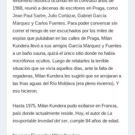
fenómeno histórico ocurrido en el convulso años de
1968, reunió a decenas de escritores en Praga, como
Jean Paul Sartre
,
Julio Cortázar
,
Gabriel García
Márquez
y
Carlos Fuentes
. Para poder conversar sin
correr el riesgo de ser escuchados por los miles de
espías que pululaban en las calles de Praga, Milan
Kundera llevó a sus amigos García Márquez y Fuentes
a un baño sauna, quizá el único sitio donde no había
micrófonos ocultos. Luego de relatarles la terrible
situación que se vivía aquellos días, ante la falta de
regaderas, Milan Kundera les sugirió que se arrojaran a
las frías aguas del Río Moldava (era pleno invierno). Y
eso hicieron.
Hasta 1975, Milan Kundera pudo exiliarse en Francia,
país donde actualmente reside. Hoy, el autor de
La
insoportable levedad del ser
, cumple 84 años de edad.