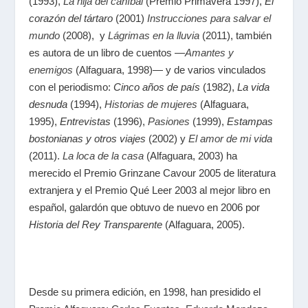
(1993),
La hija del caníbal
(Premio Primavera 1997),
El
corazón del tártaro
(2001)
Instrucciones para salvar el
mundo
(2008), y
Lágrimas en la lluvia
(2011), también
es autora de un libro de cuentos —
Amantes y
enemigos
(Alfaguara, 1998)— y de varios vinculados
con el periodismo:
Cinco años de país
(1982),
La vida
desnuda
(1994),
Historias de mujeres
(Alfaguara,
1995),
Entrevistas
(1996),
Pasiones
(1999),
Estampas
bostonianas y otros viajes
(2002) y
El amor de mi vida
(2011).
La loca de la casa
(Alfaguara, 2003) ha
merecido el Premio Grinzane Cavour 2005 de literatura
extranjera y el Premio Qué Leer 2003 al mejor libro en
español, galardón que obtuvo de nuevo en 2006 por
Historia del Rey Transparente
(Alfaguara, 2005).
Desde su primera edición, en 1998, han presidido el