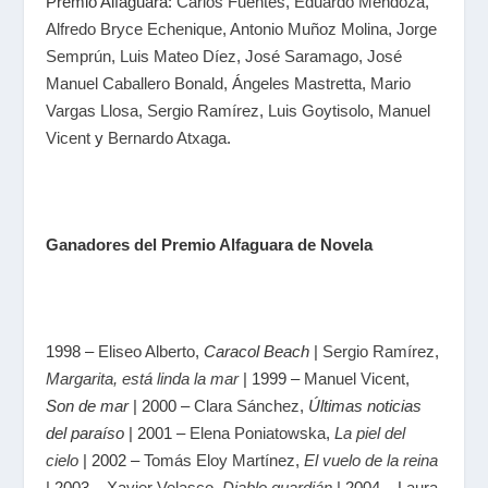
Premio Alfaguara:
Carlos Fuentes
,
Eduardo Mendoza
,
Alfredo Bryce Echenique
,
Antonio Muñoz Molina
,
Jorge
Semprún
,
Luis Mateo Díez
,
José Saramago
,
José
Manuel Caballero Bonald
,
Ángeles Mastretta
,
Mario
Vargas Llosa
,
Sergio Ramírez
,
Luis Goytisolo
,
Manuel
Vicent
y
Bernardo Atxaga
.
Ganadores del Premio Alfaguara de Novela
1998 –
Eliseo Alberto
,
Caracol Beach
|
Sergio Ramírez
,
Margarita, está linda la mar
| 1999 –
Manuel Vicent
,
Son de mar
| 2000 –
Clara Sánchez
,
Últimas noticias
del paraíso
| 2001 –
Elena Poniatowska
,
La piel del
cielo
| 2002 –
Tomás Eloy Martínez
,
El vuelo de la reina
| 2003 –
Xavier Velasco
,
Diablo guardián
| 2004 –
Laura