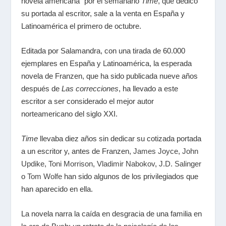
novela americana" por el semanario
Time
, que dedicó
su portada al escritor, sale a la venta en España y
Latinoamérica el primero de octubre.
Editada por Salamandra, con una tirada de 60.000
ejemplares en España y Latinoamérica, la esperada
novela de Franzen, que ha sido publicada nueve años
después de
Las correcciones
, ha llevado a este
escritor a ser considerado el mejor autor
norteamericano del siglo XXI.
Time
llevaba diez años sin dedicar su cotizada portada
a un escritor y, antes de Franzen,
James Joyce
,
John
Updike
,
Toni Morrison
,
Vladimir Nabokov
,
J.D. Salinger
o
Tom Wolfe
han sido algunos de los privilegiados que
han aparecido en ella.
La novela narra la caída en desgracia de una familia en